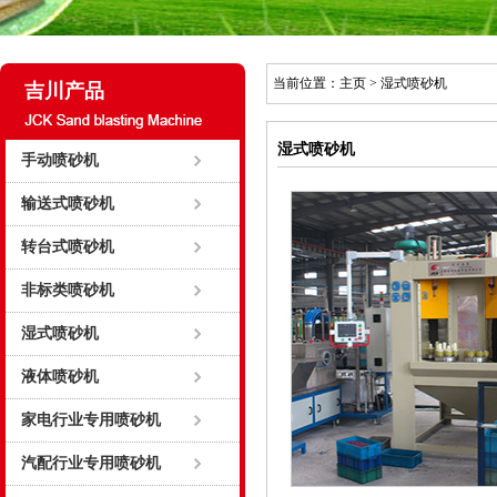
当前位置：
主页
>
湿式喷砂机
吉川产品
湿式喷砂机
手动喷砂机
输送式喷砂机
转台式喷砂机
非标类喷砂机
湿式喷砂机
液体喷砂机
家电行业专用喷砂机
汽配行业专用喷砂机