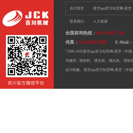
吉川首页
星空app官方站官网-星
联系我们
人力资源
全国咨询热线：
021-59517556
传真：
021-59517008
E-Mail：
? 2000-2026 星空app官方站官网-
关键词：
喷砂机
、
喷丸机
、
抛丸机
、
喷砂
吉川机械
、
星空app官方站官网-星空（中