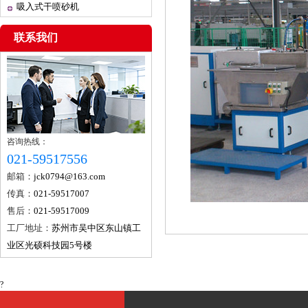
吸入式干喷砂机
联系我们
咨询热线：
021-59517556
邮箱：
jck0794@163.com
传真：
021-59517007
售后：
021-59517009
工厂地址：
苏州市吴中区东山镇工
业区光硕科技园5号楼
?