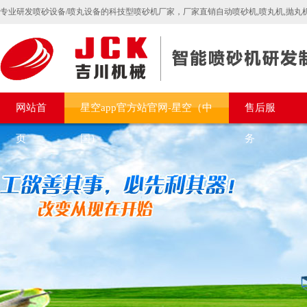
专业研发喷砂设备/喷丸设备的科技型喷砂机厂家，厂家直销自动喷砂机,喷丸机,抛丸
网站首
星空app官方站官网-星空（中
售后服
页
国）
务