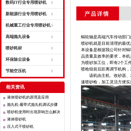
数码IT行业专用喷砂机
新能源行业专用喷砂机
机械重工行业专用喷砂机
高端抛丸设备
蜗轮轴是高端汽车传动部门
喷砂机就是目前清理的最优
喷砂耗材
本设备是根据我公司针对蜗
品质量及效率的要求，本机
环保除尘设备
为喷砂加工位，即有2个工
喷枪组前后距离调节机构，
节能空压机
该机由主机、收砂器、水
速喷砂枪，加工灵活方便实
相关资讯
液体喷砂机的原理及应用
抛丸机-履带式抛丸机调试步骤
喷砂机使用时出现异响怎么解决
液体喷砂机
压入式干喷砂机