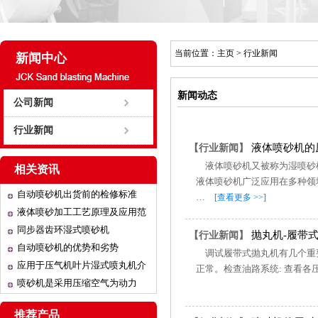
当前位置：
主页
>
行业新闻
新闻中心
新闻动态
公司新闻
行业新闻
液体喷砂机的
【行业新闻】
液体喷砂机又被称为湿喷砂机
相关资讯
液体喷砂机广泛应用在多种领
自动喷砂机出货前的检修标准
…
[查看更多 >>]
液体喷砂加工工艺原理及应用范
围
同步器齿环湿式喷砂机
抛丸机-履带
【行业新闻】
自动喷砂机的优势和劣势
调试履带式抛丸机有几个重要
应用于压气机叶片湿式喷丸机介
正常。检查油路系统: 查看
绍
喷砂机是采用压缩空气为动力
推荐产品