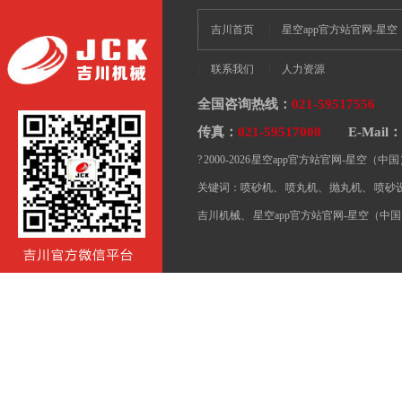
吉川首页
星空app官方站官网-星
联系我们
人力资源
全国咨询热线：
021-59517556
传真：
021-59517008
E-Mail：
? 2000-2026 星空app官方站官网-
关键词：
喷砂机
、
喷丸机
、
抛丸机
、
喷砂
吉川机械
、
星空app官方站官网-星空（中