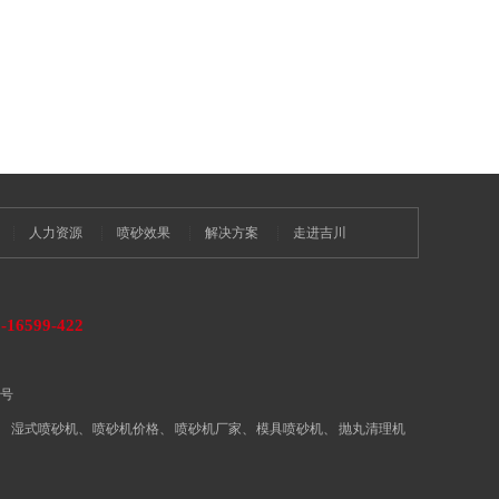
人力资源
喷砂效果
解决方案
走进吉川
-16599-422
9号
、
湿式喷砂机
、
喷砂机价格
、
喷砂机厂家
、
模具喷砂机
、
抛丸清理机