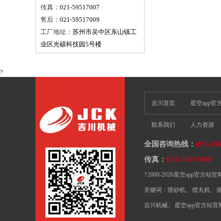
传真：
021-59517007
售后：
021-59517009
工厂地址：
苏州市吴中区东山镇工
业区光硕科技园5号楼
?
吉川首页
星空app
联系我们
人力资源
全国咨询热线：
021-59
传真：
021-59517008
E
? 2000-2026 星空ap
关键词：
喷砂机
、
喷丸机
、
吉川机械
、
星空app官方站