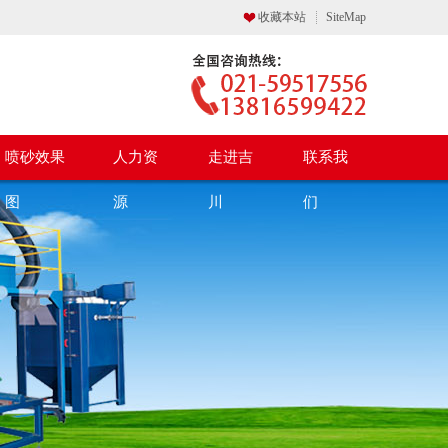
收藏本站
SiteMap
喷砂效果
人力资
走进吉
联系我
图
源
川
们