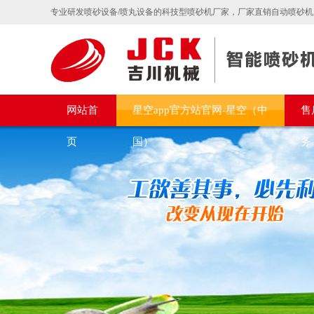
专业研发喷砂设备/喷丸设备的科技型喷砂机厂家，厂家直销自动喷砂机,
网站首
星空app官方站官网-星空（中
售
页
国）
务