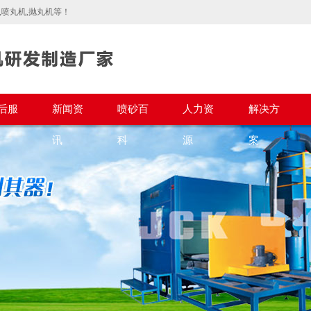
喷丸机,抛丸机等！
后服
新闻资
喷砂百
人力资
解决方
讯
科
源
案