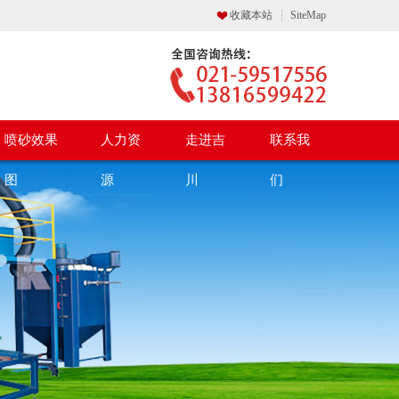
收藏本站
SiteMap
喷砂效果
人力资
走进吉
联系我
图
源
川
们