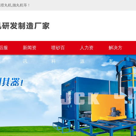
喷丸机,抛丸机等！
后服
新闻资
喷砂百
人力资
解决方
讯
科
源
案