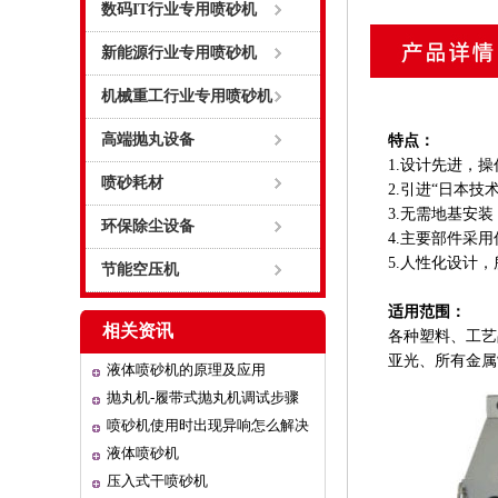
数码IT行业专用喷砂机
新能源行业专用喷砂机
机械重工行业专用喷砂机
高端抛丸设备
特点：
1.设计先进，
喷砂耗材
2.引进“日本
3.无需地基安
环保除尘设备
4.主要部件采
5.人性化设计
节能空压机
适用范围：
相关资讯
各种塑料、工艺
亚光、所有金属
液体喷砂机的原理及应用
抛丸机-履带式抛丸机调试步骤
喷砂机使用时出现异响怎么解决
液体喷砂机
压入式干喷砂机