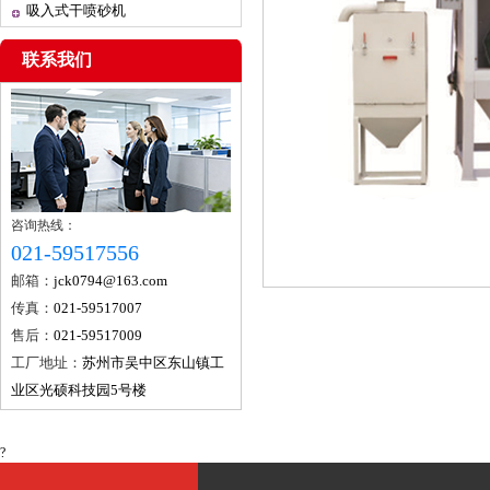
吸入式干喷砂机
联系我们
咨询热线：
021-59517556
邮箱：
jck0794@163.com
传真：
021-59517007
售后：
021-59517009
工厂地址：
苏州市吴中区东山镇工
业区光硕科技园5号楼
?