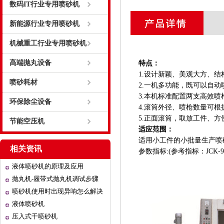
数码IT行业专用喷砂机
新能源行业专用喷砂机
机械重工行业专用喷砂机
高端抛丸设备
特点：
1.设计新颖、美观大方、
喷砂耗材
2.一机多功能，既可以自
3.本机标准配置两支高效
环保除尘设备
4.滚筒外径、喷枪数量可
5.正面滚筒，取放工件、方
节能空压机
适应范围：
适用小工件的小批量生产喷
相关资讯
参数指标:(参考指标：JCK-
液体喷砂机的原理及应用
抛丸机-履带式抛丸机调试步骤
喷砂机使用时出现异响怎么解决
液体喷砂机
压入式干喷砂机