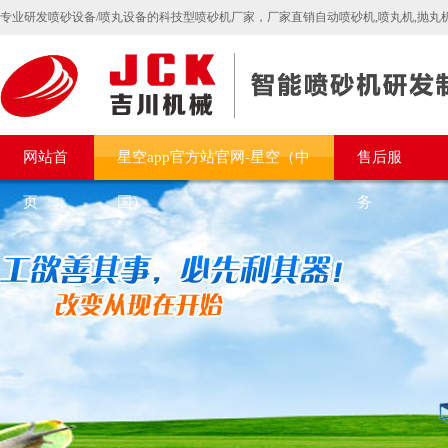
专业研发喷砂设备/喷丸设备的科技型喷砂机厂家，厂家直销自动喷砂机,喷丸机,抛丸
网站首
星空app官方站官网-星空（中
售后服
页
国）
务