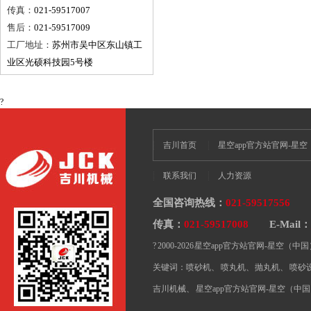
传真：
021-59517007
售后：
021-59517009
工厂地址：
苏州市吴中区东山镇工
业区光硕科技园5号楼
?
吉川首页
星空app官方站官网-星
联系我们
人力资源
全国咨询热线：
021-59517556
传真：
021-59517008
E-Mail：
? 2000-2026 星空app官方站官网-
关键词：
喷砂机
、
喷丸机
、
抛丸机
、
喷砂
吉川机械
、
星空app官方站官网-星空（中