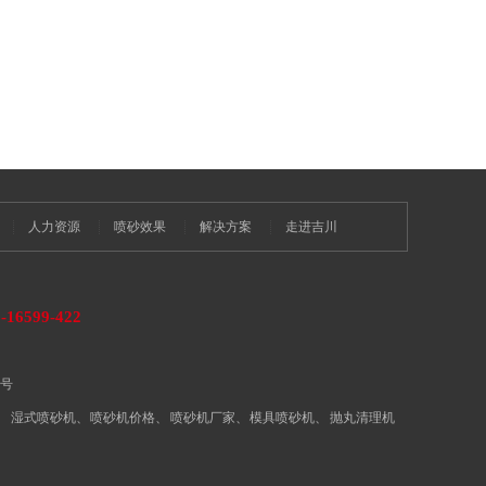
人力资源
喷砂效果
解决方案
走进吉川
-16599-422
9号
、
湿式喷砂机
、
喷砂机价格
、
喷砂机厂家
、
模具喷砂机
、
抛丸清理机