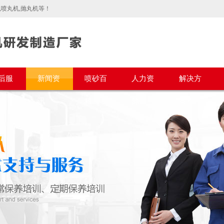
喷丸机,抛丸机等！
后服
新闻资
喷砂百
人力资
解决方
讯
科
源
案