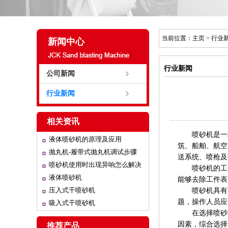
当前位置：
主页
>
行业
新闻中心
行业新闻
公司新闻
行业新闻
相关资讯
喷砂机
是一
液体喷砂机的原理及应用
筑、船舶、航空
抛丸机-履带式抛丸机调试步骤
送系统、喷枪及
喷砂机使用时出现异响怎么解决
喷砂机
的工
液体喷砂机
能够去除工件表
压入式干喷砂机
喷砂机
具有
题，操作人员应
吸入式干喷砂机
在选择
喷砂
因素，综合选择
推荐产品