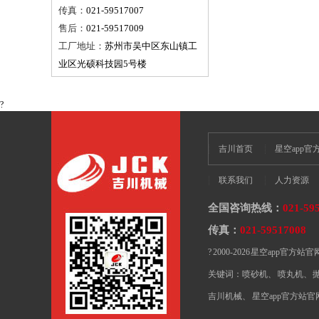
传真：
021-59517007
售后：
021-59517009
工厂地址：
苏州市吴中区东山镇工
业区光硕科技园5号楼
?
吉川首页
星空app
联系我们
人力资源
全国咨询热线：
021-59
传真：
021-59517008
E
? 2000-2026 星空ap
关键词：
喷砂机
、
喷丸机
、
吉川机械
、
星空app官方站