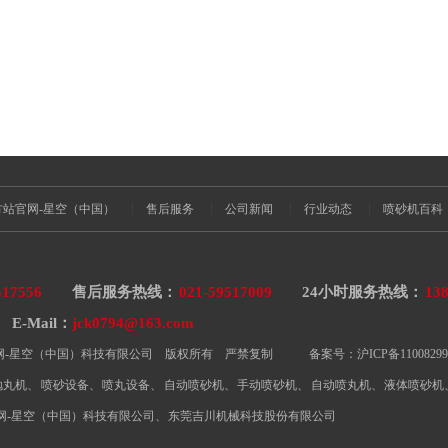
官方站官网-星空（中国）
售后服务
公司新闻
行业动态
喷砂机百科
517556
售后服务热线：
021-59517009
24小时服务热线：
138
-Mail：
jck0794@163.com
p官方站官网-星空（中国）科技有限公司 版权所有 严禁复制 备案号：沪ICP备1100829
抛丸机
、
喷砂设备
、
喷丸设备
、
自动喷砂机
、
手动喷砂机
、
自动喷丸机
、
液体喷砂机
官网-星空（中国）科技有限公司
、
东莞吉川机械科技股份有限公司