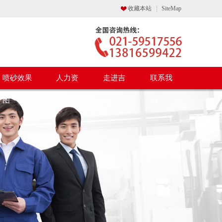
收藏本站
SiteMap
喷砂效果
人力资
走进吉
联系我
图
源
川
们